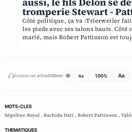
aussi, le fils Delon se dé
tromperie Stewart - Pat
Côté politique, ça va :Trierweiler fait
les pieds avec ses talons hauts. Côté 
marié, mais Robert Pattinson est tou
Aa
100%
Écoutez cet article
0:00min
Aa
MOTS-CLES
Ségolène Royal ,
Rachida Dati ,
Robert Pattinson ,
Valé
THEMATIQUES