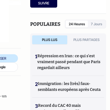
Ensuite, responsable de la rubrique
SUIVRE
Multimedia de ELLE, avant d’écrire sur les
médias à Arrêt sur Images et de collaborer
avec Atlantico. Par ailleurs fut blogueur,
avec Le Phare à partir de 2005 sur le site du
POPULAIRES
24 Heures
7 Jours
Monde qui a fermé sa plateforme de blogs.
Revue de presse quotidienne sur Twitter
depuis 2007.
PLUS LUS
PLUS PARTAGES
1
Répression en Iran : ce qui s'est
SER
vraiment passé pendant que Paris
ogle
regardait ailleurs
2
Immigration : les (très) faux-
semblants européens après Ceuta
g-un
3
Record du CAC 40 mais