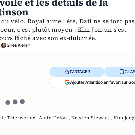
voile et les détails de la
tinson
 du vélo, Royal aime l'été, Dati ne se tord pas
coeur, c'est plutôt moyen : Kim Jon-un s'est
jours fâché avec son ex-dulcinée.
Gilles Klein
PARTAGER
CLAS
Ajouter Atlantico en favori sur Go
rie Trierweiler ,
Alain Delon ,
Kristen Stewart ,
Kim Jon