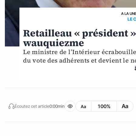
A LA UN
LE 
Retailleau « président » 
wauquiezme
Le ministre de l’Intérieur écrabouil
du vote des adhérents et devient le n
Aa
100%
Écoutez cet article
0:00min
Aa