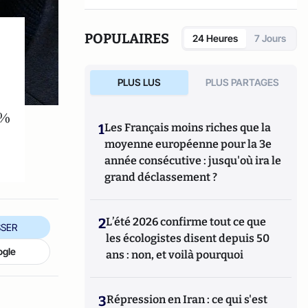
POPULAIRES
24 Heures
7 Jours
PLUS LUS
PLUS PARTAGES
 %
1
Les Français moins riches que la
moyenne européenne pour la 3e
année consécutive : jusqu'où ira le
grand déclassement ?
2
L’été 2026 confirme tout ce que
SER
les écologistes disent depuis 50
ogle
ans : non, et voilà pourquoi
3
Répression en Iran : ce qui s'est