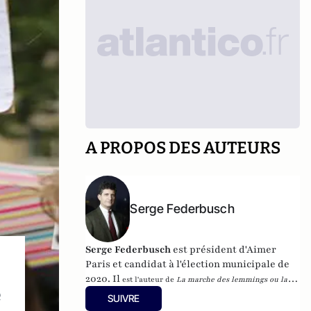
A PROPOS DES AUTEURS
Serge Federbusch
Serge Federbusch
est président d'Aimer
Paris et candidat à l'élection municipale de
2020. Il
est l'auteur de
La marche des lemmings ou la 2e
e
mort de Charlie
, et de
Nous-Fossoyeurs : le vrai bilan d'un
SUIVRE
fatal quinquennat
, chez Plon.