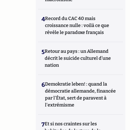
4
Record du CAC 40 mais
croissance nulle : voilà ce que
révèle le paradoxe français
5
Retour au pays : un Allemand
décrit le suicide culturel d’une
nation
6
Demokratie leben! : quand la
démocratie allemande, financée
par l'État, sert de paravent à
l'extrémisme
7
Et si nos craintes sur les