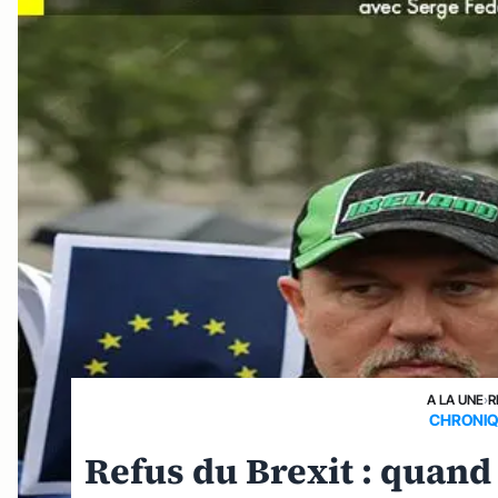
A LA UNE
›
R
CHRONIQ
Refus du Brexit : quand