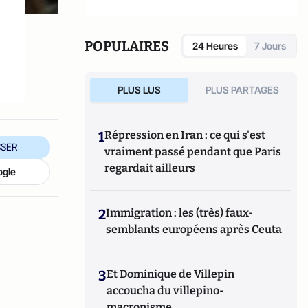
POPULAIRES
24 Heures
7 Jours
PLUS LUS
PLUS PARTAGES
1
Répression en Iran : ce qui s'est
SER
vraiment passé pendant que Paris
regardait ailleurs
ogle
2
Immigration : les (très) faux-
semblants européens après Ceuta
3
Et Dominique de Villepin
accoucha du villepino-
macronisme