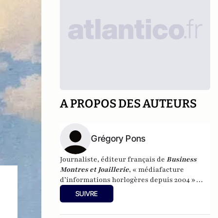
A PROPOS DES AUTEURS
Grégory Pons
Journaliste, éditeur français de
Business
Montres et Joaillerie
, « médiafacture
d’informations horlogères depuis 2004 »
(site d’informations basé à Genève : 0 %
SUIVRE
publicité-100 % liberté), spécialiste du
marketing horloger et de l’analyse des