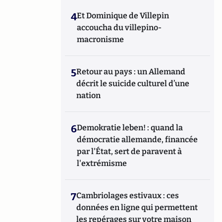
4
Et Dominique de Villepin
accoucha du villepino-
macronisme
5
Retour au pays : un Allemand
décrit le suicide culturel d’une
nation
6
Demokratie leben! : quand la
démocratie allemande, financée
par l'État, sert de paravent à
l'extrémisme
7
Cambriolages estivaux : ces
données en ligne qui permettent
les repérages sur votre maison