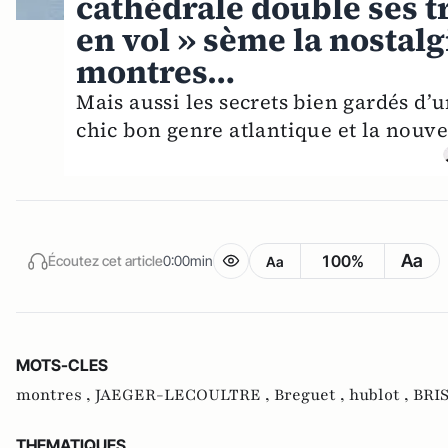
cathédrale double ses tr
en vol » sème la nostalgie
montres…
Mais aussi les secrets bien gardés d’
chic bon genre atlantique et la nouve
Aa
100%
Écoutez cet article
0:00min
Aa
MOTS-CLES
montres ,
JAEGER-LECOULTRE ,
Breguet ,
hublot ,
BRI
THEMATIQUES