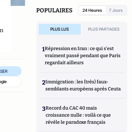
marchés de la montre.
POPULAIRES
24 Heures
7 Jours
on
PLUS LUS
PLUS PARTAGES
1
Répression en Iran : ce qui s'est
vraiment passé pendant que Paris
regardait ailleurs
SER
2
Immigration : les (très) faux-
ogle
semblants européens après Ceuta
3
Record du CAC 40 mais
croissance nulle : voilà ce que
révèle le paradoxe français