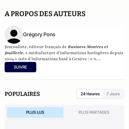
A PROPOS DES AUTEURS
Grégory Pons
Journaliste, éditeur français de
Business Montres et
Joaillerie
, « médiafacture d’informations horlogères depuis
2004 » (site d’informations basé à Genève : 0 %
publicité-100 % liberté), spécialiste du marketing horloger
SUIVRE
et de l’analyse des marchés de la montre.
POPULAIRES
24 Heures
7 Jours
PLUS LUS
PLUS PARTAGES