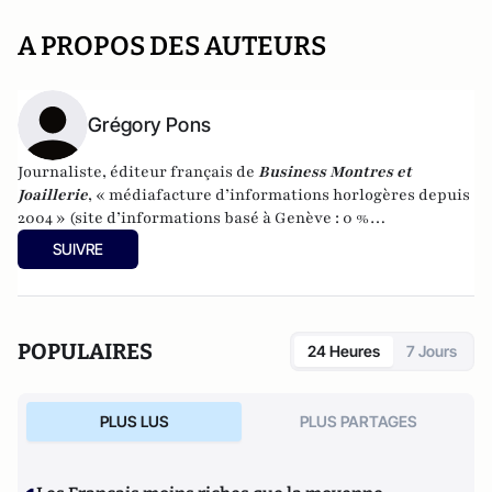
A PROPOS DES AUTEURS
Grégory Pons
Journaliste, éditeur français de
Business Montres et
Joaillerie
, « médiafacture d’informations horlogères depuis
2004 » (site d’informations basé à Genève : 0 %
publicité-100 % liberté), spécialiste du marketing horloger
SUIVRE
et de l’analyse des marchés de la montre.
POPULAIRES
24 Heures
7 Jours
PLUS LUS
PLUS PARTAGES