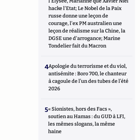
l'Elysée, Marianne que Xavier Niel
la Défense Nationale), les actions d'influence
hacke l'Etat; Le Nobel de la Paix
et de contre-ingérence, les stratégies
russe donne une leçon de
d'attaques subversives adverses contre les
entreprises, au sein des prestigieux cycles
courage, l'ex PM australien une
de formation en Intelligence Stratégique de
leçon de réalisme sur la Chine, la
ces deux instituts. Il a également enseigné la
DGSE une d'arrogance; Marine
Géopolitique des Médias et de l'internet à
Tondelier fait du Macron
l’IFP (Institut Française de Presse) de
l’université Paris 2 Panthéon-Assas, pour le
Master recherche « Médias et
4
Apologie du terrorisme et du viol,
Mondialisation ». Franck DeCloquement est
antisémite : Boro 700, le chanteur
le coauteur du « Petit traité d’attaques
à cagoule de l’un des tubes de l’été
subversives contre les entreprises - Théorie
et pratique de la contre ingérence
2026
économique », paru chez CHIRON.
Egalement l'auteur du chapitre cinq sur « la
protection de l'information en ligne » du «
5
« Sionistes, hors des Facs »,
Manuel d'intelligence économique » paru en
soutien au Hamas : du GUD à LFI,
2020 aux Presses Universitaires de France
les mêmes slogans, la même
(PUF).
haine