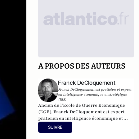
A PROPOS DES AUTEURS
Franck DeCloquement
Franck DeCloquement est praticien et expert
en intelligence économique et stratégique
(IES)
Ancien de l’Ecole de Guerre Economique
(EGE),
Franck DeCloquement
est expert-
praticien en intelligence économique et
stratégique (IES), et membre du conseil
SUIVRE
scientifique de l’Institut d’Études de
Géopolitique Appliquée - EGA. Il intervient