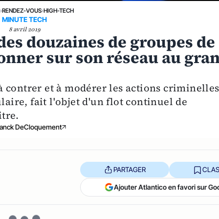
E
›
RENDEZ-VOUS
›
HIGH-TECH
MINUTE TECH
8 avril 2019
des douzaines de groupes de
ionner sur son réseau au gra
 contrer et à modérer les actions criminelle
aire, fait l'objet d'un flot continuel de
itre.
ranck DeCloquement
PARTAGER
CLAS
Ajouter Atlantico en favori sur Go