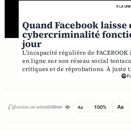
A LA UN
Quand Facebook laisse 
cybercriminalité fonct
jour
L’incapacité régulière de FACEBOOK à
en ligne sur son réseau social tentacul
critiques et de réprobations. À juste t
F
Aa
100%
Écoutez cet article
0:00min
Aa