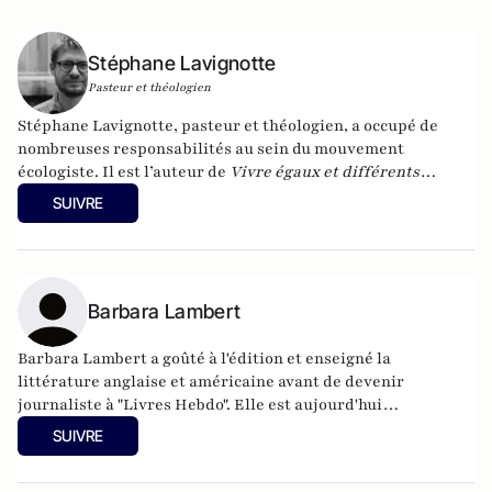
Stéphane Lavignotte
Pasteur et théologien
Stéphane Lavignotte, pasteur et théologien, a occupé de
nombreuses responsabilités au sein du mouvement
écologiste. Il est l’auteur de
Vivre égaux et différents
(éditions de l’Atelier, 2008), de
La Décroissance est-elle
SUIVRE
souhaitable ?
(Textuel, 2010) et de
Jacques Ellul : l’espérance
d’abord
(Réveil Publications, 2012). Il vient de publier
Les
religions sont-elles réactionnaires ?
aux éditions Textuel.
Barbara Lambert
Barbara Lambert a goûté à l'édition et enseigné la
littérature anglaise et américaine avant de devenir
journaliste à "Livres Hebdo". Elle est aujourd'hui
responsable des rubriques société/idées d'Atlantico.fr.
SUIVRE