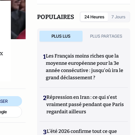
POPULAIRES
24 Heures
7 Jours
PLUS LUS
PLUS PARTAGES
x
1
Les Français moins riches que la
moyenne européenne pour la 3e
année consécutive : jusqu'où ira le
grand déclassement ?
2
Répression en Iran : ce qui s'est
SER
vraiment passé pendant que Paris
regardait ailleurs
ogle
3
L’été 2026 confirme tout ce que