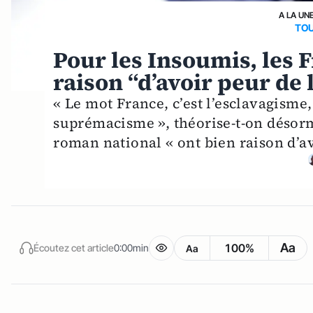
A LA UN
TO
Pour les Insoumis, les F
raison “d’avoir peur de 
« Le mot France, c’est l’esclavagisme,
suprémacisme », théorise-t-on désorm
roman national « ont bien raison d’av
Aa
100%
Écoutez cet article
0:00min
Aa