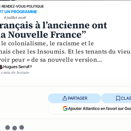
E
›
RENDEZ-VOUS
›
POLITIQUE
UT UN PROGRAMME
8 juillet 2026
rançais à l’ancienne ont
la Nouvelle France”
 le colonialisme, le racisme et le
ais chez les Insoumis. Et les tenants du vieu
oir peur » de sa nouvelle version...
Hugues Serraf
2 min de lecture
PARTAGER
CLAS
Ajouter Atlantico en favori sur Go