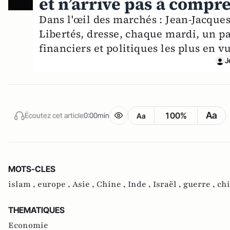
et n’arrive pas à compre
Dans l'œil des marchés : Jean-Jacques 
Libertés, dresse, chaque mardi, un p
financiers et politiques les plus en 
J
Aa
100%
Écoutez cet article
0:00min
Aa
MOTS-CLES
islam ,
europe ,
Asie ,
Chine ,
Inde ,
Israël ,
guerre ,
chi
THEMATIQUES
Economie