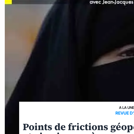
A LA UN
REVUE D
Points de frictions géop