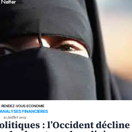
E
›
RENDEZ-VOUS
›
ECONOMIE
'ANALYSES FINANCIERES
21 juillet 2015
olitiques : l’Occident décline