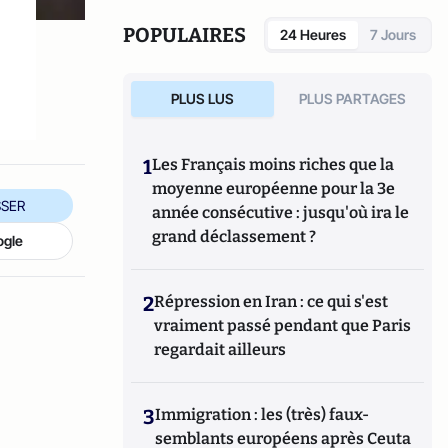
POPULAIRES
24 Heures
7 Jours
PLUS LUS
PLUS PARTAGES
1
Les Français moins riches que la
moyenne européenne pour la 3e
SER
année consécutive : jusqu'où ira le
grand déclassement ?
ogle
2
Répression en Iran : ce qui s'est
vraiment passé pendant que Paris
regardait ailleurs
3
Immigration : les (très) faux-
semblants européens après Ceuta