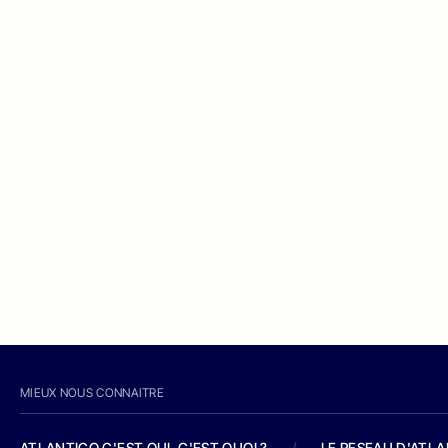
MIEUX NOUS CONNAITRE
ATLANTICO C'EST QUI, C'EST QUOI ?
/
LE RESEAU D'ATL