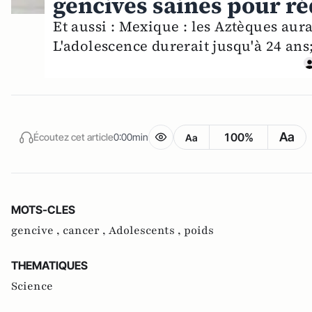
gencives saines pour ré
Et aussi : Mexique : les Aztèques aur
L'adolescence durerait jusqu'à 24 ans;
Aa
100%
Écoutez cet article
0:00min
Aa
MOTS-CLES
gencive ,
cancer ,
Adolescents ,
poids
THEMATIQUES
Science