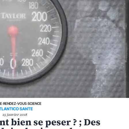
NE
›
RENDEZ-VOUS
›
SCIENCE
TLANTICO SANTE
25 janvier 2018
t bien se peser ? ; Des