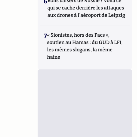
6
Bons baisers de Russie ? Voilà ce
qui se cache derrière les attaques
aux drones à l'aéroport de Leipzig
7
« Sionistes, hors des Facs »,
soutien au Hamas : du GUD à LFI,
les mêmes slogans, la même
haine