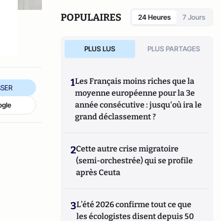
POPULAIRES
24 Heures
7 Jours
PLUS LUS
PLUS PARTAGES
1
Les Français moins riches que la
SER
moyenne européenne pour la 3e
année consécutive : jusqu'où ira le
ogle
grand déclassement ?
2
Cette autre crise migratoire
(semi-orchestrée) qui se profile
après Ceuta
3
L’été 2026 confirme tout ce que
les écologistes disent depuis 50