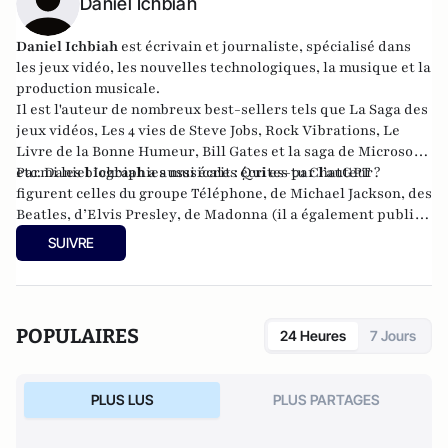
Daniel Ichbiah
Daniel Ichbiah
est écrivain et journaliste, spécialisé dans
les jeux vidéo, les nouvelles technologiques, la musique et la
production musicale.
Il est l'auteur de nombreux best-sellers tels que
La Saga des
jeux vidéos
,
Les 4 vies de Steve Jobs
,
Rock Vibrations
,
Le
Livre de la Bonne Humeur
,
Bill Gates et la saga de Microsoft
,
etc. Daniel Ichbiah a aussi écrit :
Parmi les biographies musicales écrites par l’auteur
Qui es-tu ChatGPT ?
figurent celles du groupe
Téléphone
, de
Michael Jackson
, des
Beatles
, d’
Elvis Presley
, de
Madonna
(il a également publié
Les chansons de Madonna
), des
Rolling Stones
, etc.
SUIVRE
POPULAIRES
24 Heures
7 Jours
PLUS LUS
PLUS PARTAGES