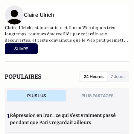
Claire Ulrich
Claire Ulrich
est journaliste et fan du Web depuis très
longtemps, toujours émerveillée par ce jardin aux
découvertes, et reste convaincue que le Web peut permettre
quelque chose de pas si mal : que les humains
SUIVRE
communiquent directement entre eux et partagent la chose
humaine pour s'apercevoir qu'ils ne sont pas si différents et
qu'il y a donc un moyen de s'entendre.
POPULAIRES
24 Heures
7 Jours
PLUS LUS
PLUS PARTAGES
1
Répression en Iran : ce qui s'est vraiment passé
pendant que Paris regardait ailleurs