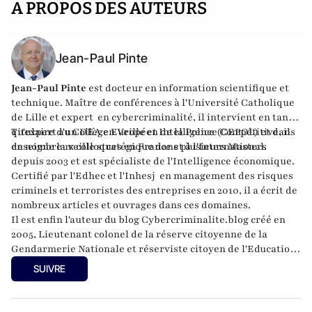
A PROPOS DES AUTEURS
Jean-Paul Pinte
Jean-Paul Pinte
est docteur en information scientifique et
technique. Maître de conférences à l'Université Catholique
de Lille et expert en cybercriminalité, il intervient en tant
qu'expert au Collège Européen de la Police (CEPOL) et dans
Titulaire d'un DEA en Veille et Intelligence Compétitive, il
de nombreux colloques en France et à l'International.
enseigne la veille stratégique dans plusieurs Masters
depuis 2003 et est spécialiste de l'Intelligence économique.
Certifié par l'Edhec et l'Inhesj en management des risques
criminels et terroristes des entreprises en 2010, il a écrit de
nombreux articles et ouvrages dans ces domaines.
Il est enfin l'auteur du blog Cybercriminalite.blog créé en
2005, Lieutenant colonel de la réserve citoyenne de la
Gendarmerie Nationale et réserviste citoyen de l'Education
Nationale.
SUIVRE