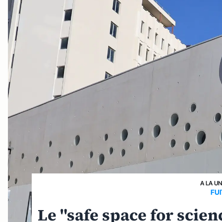
A LA U
FU
Le "safe space for scien