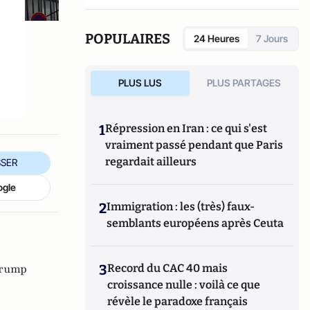
POPULAIRES
24 Heures
7 Jours
PLUS LUS
PLUS PARTAGES
1
Répression en Iran : ce qui s'est
vraiment passé pendant que Paris
regardait ailleurs
SER
ogle
2
Immigration : les (très) faux-
semblants européens après Ceuta
Trump
3
Record du CAC 40 mais
croissance nulle : voilà ce que
révèle le paradoxe français