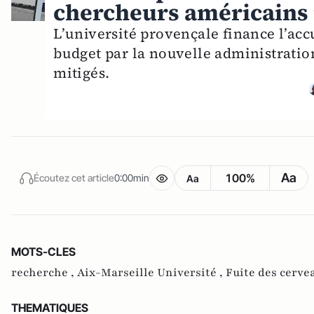
chercheurs américains p
L’université provençale finance l’acc
budget par la nouvelle administration
mitigés.
Aa
100%
Écoutez cet article
0:00min
Aa
MOTS-CLES
recherche ,
Aix-Marseille Université ,
Fuite des cerve
THEMATIQUES