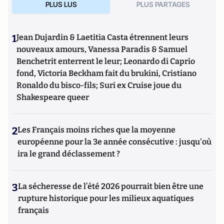
PLUS LUS
PLUS PARTAGES
musulmans en France et dans le monde
(Editions de
L'Artilleur).
1
Jean Dujardin & Laetitia Casta étrennent leurs
nouveaux amours, Vanessa Paradis & Samuel
Benchetrit enterrent le leur; Leonardo di Caprio
fond, Victoria Beckham fait du brukini, Cristiano
Ronaldo du bisco-fils; Suri ex Cruise joue du
Shakespeare queer
2
Les Français moins riches que la moyenne
européenne pour la 3e année consécutive : jusqu'où
ira le grand déclassement ?
3
La sécheresse de l’été 2026 pourrait bien être une
rupture historique pour les milieux aquatiques
français