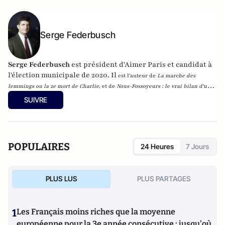
Serge Federbusch
Serge Federbusch
est président d'Aimer Paris et candidat à
l'élection municipale de 2020. Il
est l'auteur de
La marche des
lemmings ou la 2e mort de Charlie
, et de
Nous-Fossoyeurs : le vrai bilan d'un
fatal quinquennat
, chez Plon.
SUIVRE
POPULAIRES
24 Heures
7 Jours
PLUS LUS
PLUS PARTAGES
1
Les Français moins riches que la moyenne
européenne pour la 3e année consécutive : jusqu'où