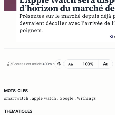
L’Apple Watch sera disp
d’horizon du marché d
Présentes sur le marché depuis déjà 
devraient décoller avec l’arrivée de 
poignets.
Aa
100%
Écoutez cet article
0:00min
Aa
MOTS-CLES
smartwatch ,
apple watch ,
Google ,
Withings
THEMATIQUES