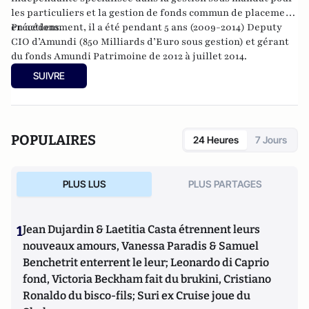
les particuliers et la gestion de fonds commun de placement
en actions.
Précédemment, il a été pendant 5 ans (2009-2014) Deputy
CIO d’Amundi (850 Milliards d’Euro sous gestion) et gérant
du fonds Amundi Patrimoine de 2012 à juillet 2014.
SUIVRE
POPULAIRES
24 Heures
7 Jours
PLUS LUS
PLUS PARTAGES
1
Jean Dujardin & Laetitia Casta étrennent leurs
nouveaux amours, Vanessa Paradis & Samuel
Benchetrit enterrent le leur; Leonardo di Caprio
fond, Victoria Beckham fait du brukini, Cristiano
Ronaldo du bisco-fils; Suri ex Cruise joue du