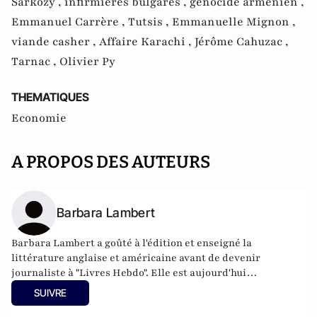
Sarkozy ,
infirmières bulgares ,
génocide arménien ,
Emmanuel Carrère ,
Tutsis ,
Emmanuelle Mignon ,
viande casher ,
Affaire Karachi ,
Jérôme Cahuzac ,
Tarnac ,
Olivier Py
THEMATIQUES
Economie
A PROPOS DES AUTEURS
Barbara Lambert
Barbara Lambert a goûté à l'édition et enseigné la
littérature anglaise et américaine avant de devenir
journaliste à "Livres Hebdo". Elle est aujourd'hui
responsable des rubriques société/idées d'Atlantico.fr.
SUIVRE