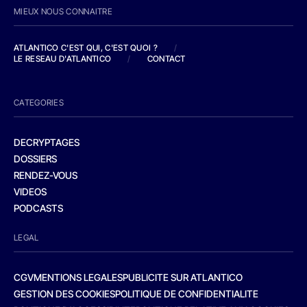
MIEUX NOUS CONNAITRE
ATLANTICO C'EST QUI, C'EST QUOI ?
/
LE RESEAU D'ATLANTICO
/
CONTACT
CATEGORIES
DECRYPTAGES
DOSSIERS
RENDEZ-VOUS
VIDEOS
PODCASTS
LEGAL
CGV
MENTIONS LEGALES
PUBLICITE SUR ATLANTICO
GESTION DES COOKIES
POLITIQUE DE CONFIDENTIALITE