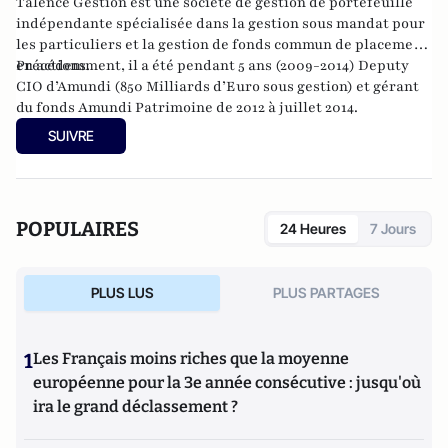
Talence Gestion
est une société de gestion de portefeuille
indépendante spécialisée dans la gestion sous mandat pour
les particuliers et la gestion de fonds commun de placement
en actions.
Précédemment, il a été pendant 5 ans (2009-2014) Deputy
CIO d’Amundi (850 Milliards d’Euro sous gestion) et gérant
du fonds Amundi Patrimoine de 2012 à juillet 2014.
SUIVRE
POPULAIRES
24 Heures
7 Jours
PLUS LUS
PLUS PARTAGES
1
Les Français moins riches que la moyenne
européenne pour la 3e année consécutive : jusqu'où
ira le grand déclassement ?