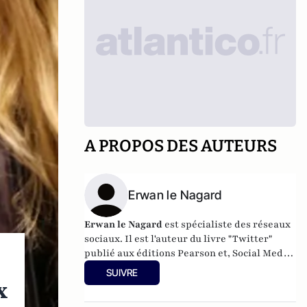
A PROPOS DES AUTEURS
Erwan le Nagard
Erwan le Nagard
est spécialiste des réseaux
sociaux.
Il est l'auteur du livre "Twitter"
publié aux éditions Pearson et, Social Media
Marketer.
Il intervient au CELSA pour
SUIVRE
initier les étudiants aux médias numériques
x
et à leur utilisation.