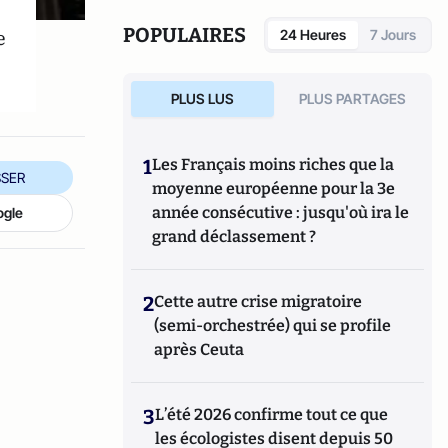
POPULAIRES
e
24 Heures
7 Jours
PLUS LUS
PLUS PARTAGES
1
Les Français moins riches que la
SER
moyenne européenne pour la 3e
année consécutive : jusqu'où ira le
ogle
grand déclassement ?
2
Cette autre crise migratoire
(semi-orchestrée) qui se profile
après Ceuta
3
L’été 2026 confirme tout ce que
les écologistes disent depuis 50