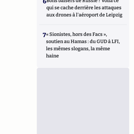
6
Bons baisers de Russie ? Voilà ce
qui se cache derrière les attaques
aux drones à l'aéroport de Leipzig
7
« Sionistes, hors des Facs »,
soutien au Hamas : du GUD à LFI,
les mêmes slogans, la même
haine