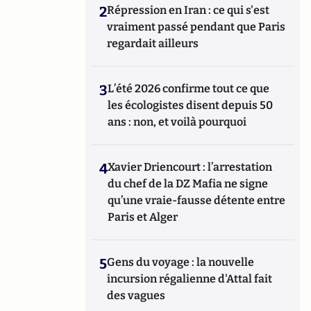
2
Répression en Iran : ce qui s'est
vraiment passé pendant que Paris
regardait ailleurs
3
L’été 2026 confirme tout ce que
les écologistes disent depuis 50
ans : non, et voilà pourquoi
4
Xavier Driencourt : l’arrestation
du chef de la DZ Mafia ne signe
qu’une vraie-fausse détente entre
Paris et Alger
5
Gens du voyage : la nouvelle
incursion régalienne d'Attal fait
des vagues