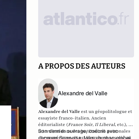
A PROPOS DES AUTEURS
Alexandre del Valle
Alexandre del Valle
est un géopolitologue et
essayiste franco-italien. Ancien
éditorialiste (
France Soir
,
Il Liberal
, etc.), il
Son dernier ouvrage, coécrit avec
intervient dans des institutions patronales
et européennes, et est chercheur associé au
Jacques Soppelsa,
Vers un choc global