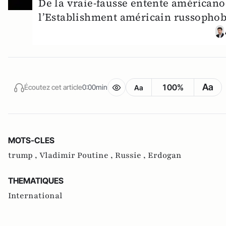
De la vraie-fausse entente américano-
l’Establishment américain russophob
Aa
100%
Écoutez cet article
0:00min
Aa
MOTS-CLES
trump ,
Vladimir Poutine ,
Russie ,
Erdogan
THEMATIQUES
International