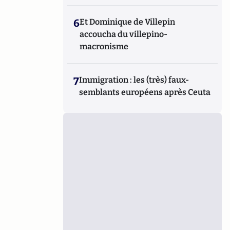
6
Et Dominique de Villepin
accoucha du villepino-
macronisme
7
Immigration : les (très) faux-
semblants européens après Ceuta