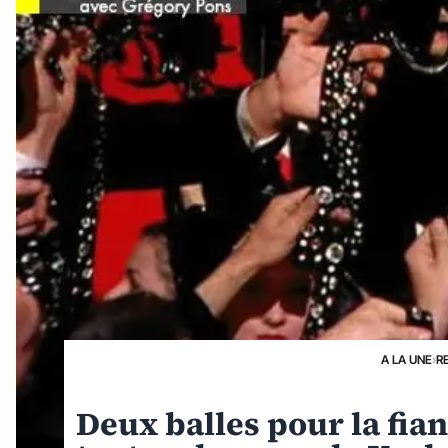
A LA UNE
›
R
Deux balles pour la fia