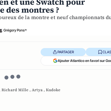
ken et une Swatch pour
vie des montres ?
amoureux de la montre et neuf championnats d
Grégory Pons
PARTAGER
CLAS
Ajouter Atlantico en favori sur Go
,
Richard Mille ,
Artya ,
Kudoke