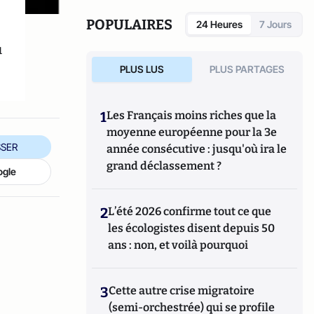
marchés de la montre.
POPULAIRES
24 Heures
7 Jours
u
PLUS LUS
PLUS PARTAGES
1
Les Français moins riches que la
moyenne européenne pour la 3e
SER
année consécutive : jusqu'où ira le
grand déclassement ?
ogle
2
L’été 2026 confirme tout ce que
les écologistes disent depuis 50
ans : non, et voilà pourquoi
3
Cette autre crise migratoire
(semi-orchestrée) qui se profile