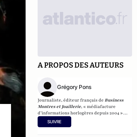
A PROPOS DES AUTEURS
Grégory Pons
Journaliste, éditeur français de
Business
Montres et Joaillerie
, « médiafacture
d’informations horlogères depuis 2004 »
(site d’informations basé à Genève : 0 %
SUIVRE
publicité-100 % liberté), spécialiste du
marketing horloger et de l’analyse des