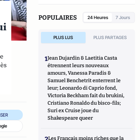
POPULAIRES
24 Heures
7 Jours
ui
PLUS LUS
PLUS PARTAGES
te
1
Jean Dujardin & Laetitia Casta
rès
étrennent leurs nouveaux
amours, Vanessa Paradis &
Samuel Benchetrit enterrent le
leur; Leonardo di Caprio fond,
Victoria Beckham fait du brukini,
Cristiano Ronaldo du bisco-fils;
Suri ex Cruise joue du
SER
Shakespeare queer
ogle
2
Les Français moins riches que la