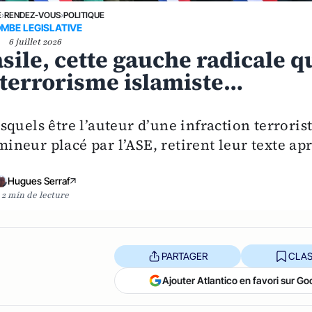
E
›
RENDEZ-VOUS
›
POLITIQUE
MBE LEGISLATIVE
6 juillet 2026
asile, cette gauche radicale q
e terrorisme islamiste…
quels être l’auteur d’une infraction terroris
 mineur placé par l’ASE, retirent leur texte ap
Hugues Serraf
2 min de lecture
PARTAGER
CLAS
Ajouter Atlantico en favori sur Go