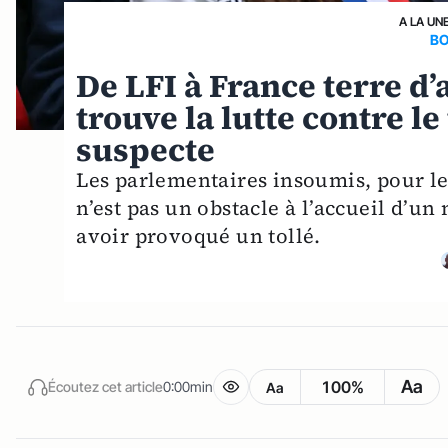
A LA UN
BO
De LFI à France terre d’
trouve la lutte contre l
suspecte
Les parlementaires insoumis, pour les
n’est pas un obstacle à l’accueil d’un
avoir provoqué un tollé.
Aa
100%
Écoutez cet article
0:00min
Aa