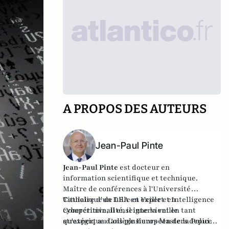
A PROPOS DES AUTEURS
Jean-Paul Pinte
Jean-Paul Pinte
est docteur en
information scientifique et technique.
Maître de conférences à l'Université
Catholique de Lille et expert en
Titulaire d'un DEA en Veille et Intelligence
cybercriminalité, il intervient en tant
Compétitive, il enseigne la veille
qu'expert au Collège Européen de la Police
stratégique dans plusieurs Masters depuis