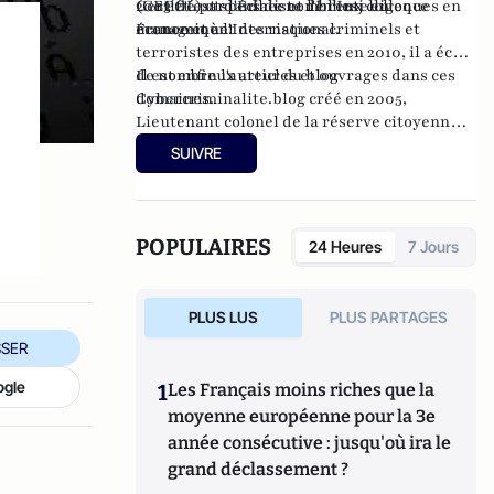
(CEPOL) et dans de nombreux colloques en
2003 et est spécialiste de l'Intelligence
Certifié par l'Edhec et l'Inhesj en
France et à l'International.
économique.
management des risques criminels et
terroristes des entreprises en 2010, il a écrit
de nombreux articles et ouvrages dans ces
Il est enfin l'auteur du blog
domaines.
Cybercriminalite.blog créé en 2005,
Lieutenant colonel de la réserve citoyenne
de la Gendarmerie Nationale et réserviste
SUIVRE
citoyen de l'Education Nationale.
POPULAIRES
24 Heures
7 Jours
PLUS LUS
PLUS PARTAGES
SER
ogle
1
Les Français moins riches que la
moyenne européenne pour la 3e
année consécutive : jusqu'où ira le
grand déclassement ?