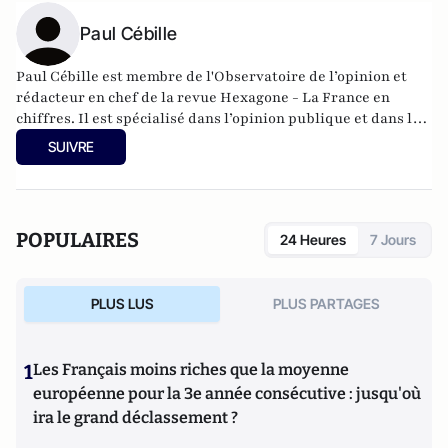
Paul Cébille
Paul Cébille est membre de l'Observatoire de l’opinion et
rédacteur en chef de la revue Hexagone - La France en
chiffres. Il est spécialisé dans l’opinion publique et dans le
fonctionnement de la démocratie directe.
SUIVRE
POPULAIRES
24 Heures
7 Jours
PLUS LUS
PLUS PARTAGES
1
Les Français moins riches que la moyenne
européenne pour la 3e année consécutive : jusqu'où
ira le grand déclassement ?