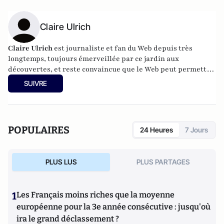
Claire Ulrich
Claire Ulrich
est journaliste et fan du Web depuis très
longtemps, toujours émerveillée par ce jardin aux
découvertes, et reste convaincue que le Web peut permettre
quelque chose de pas si mal : que les humains
SUIVRE
communiquent directement entre eux et partagent la chose
humaine pour s'apercevoir qu'ils ne sont pas si différents et
qu'il y a donc un moyen de s'entendre.
POPULAIRES
24 Heures
7 Jours
PLUS LUS
PLUS PARTAGES
1
Les Français moins riches que la moyenne
européenne pour la 3e année consécutive : jusqu'où
ira le grand déclassement ?