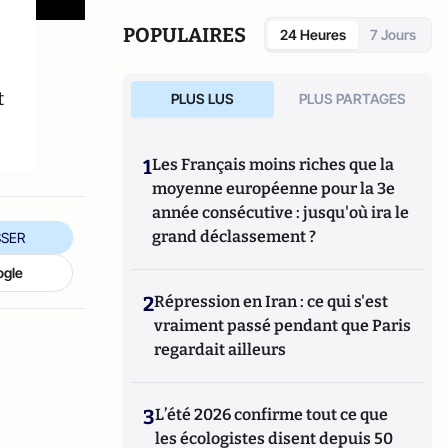
POPULAIRES
24 Heures
7 Jours
t
PLUS LUS
PLUS PARTAGES
1
Les Français moins riches que la
moyenne européenne pour la 3e
année consécutive : jusqu'où ira le
grand déclassement ?
SER
ogle
2
Répression en Iran : ce qui s'est
vraiment passé pendant que Paris
regardait ailleurs
3
L’été 2026 confirme tout ce que
les écologistes disent depuis 50