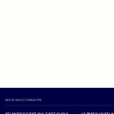
MIEUX NOUS CONNAITRE
ATLANTICO C'EST QUI, C'EST QUOI ?
/
LE RESEAU D'ATL