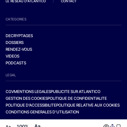
LE RESEAU D'ATLANTICO
/
CONTACT
CATEGORIES
DECRYPTAGES
DOSSIERS
RENDEZ-VOUS
VIDEOS
PODCASTS
LEGAL
CGV
MENTIONS LEGALES
PUBLICITE SUR ATLANTICO
GESTION DES COOKIES
POLITIQUE DE CONFIDENTIALITE
POLITIQUE D’ACCESSIBILITE
POLITIQUE RELATIVE AUX COOKIES
CONDITIONS GENERALES D’UTILISATION
Aa
100%
Aa