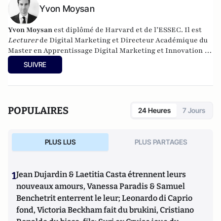
Yvon Moysan
Yvon Moysan
est diplômé de Harvard et de l’ESSEC. Il est
Lecturer
de Digital Marketing et Directeur Académique du
Master en Apprentissage Digital Marketing et Innovation à
l’IESEG School of Management. Ses travaux de recherche
SUIVRE
académique s’articulent autour du Digital et notamment des
objets connectés. Il est, dans ce cadre, membre de la chaire
Digital Banking et Big Data du Crédit Agricole Nord de
France. Il est par ailleurs Président fondateur de Saint
POPULAIRES
24 Heures
7 Jours
Germain Consulting, cabinet de conseil en Digital
Marketing spécialisé dans les secteurs Banque, Assurance
et Retail. Il a occupé précédemment différents postes de
PLUS LUS
PLUS PARTAGES
management en Digital Marketing au sein de banques ou
assurances internationales (Siège mondial AXA, HSBC
France, BNP PARIBAS – Banque Directe). Il intervient
1
Jean Dujardin & Laetitia Casta étrennent leurs
régulièrement en France comme à l’étranger comme
public
speaker
dans différentes conférences professionnelles ou
nouveaux amours, Vanessa Paradis & Samuel
académiques (In Banque, Mobile Shopping Europe, EFMA,
Benchetrit enterrent le leur; Leonardo di Caprio
CCM Benchmark etc.). Il publie également dans différentes
fond, Victoria Beckham fait du brukini, Cristiano
revues professionnelles (
Revue Banque
,
Banque et