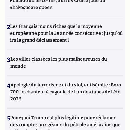
Ronaldo du bisco-fils; Suri ex Cruise joue du
Stratégie
). Ses publications sont accessibles
ici
.
Shakespeare queer
2
Les Français moins riches que la moyenne
européenne pour la 3e année consécutive : jusqu'où
ira le grand déclassement ?
3
Les villes classées les plus malheureuses du
monde
4
Apologie du terrorisme et du viol, antisémite : Boro
700, le chanteur à cagoule de l’un des tubes de l’été
2026
5
Pourquoi Trump est plus légitime pour réclamer
des comptes aux géants du pétrole américains que