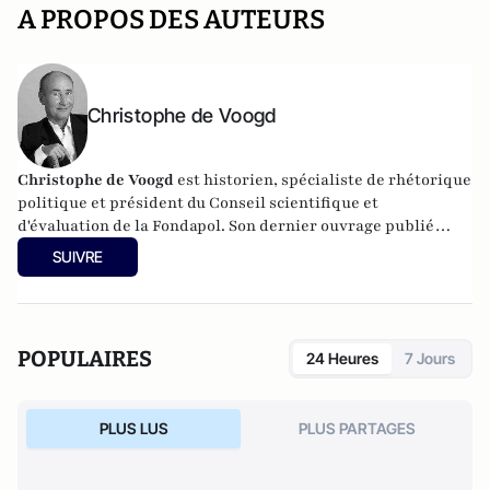
A PROPOS DES AUTEURS
Christophe de Voogd
Christophe de Voogd
est historien, spécialiste de rhétorique
politique et président du Conseil scientifique et
d'évaluation de la Fondapol. Son dernier ouvrage publié
est
Victoire populiste aux Pays-Bas, spécificité nationale ou
SUIVRE
paradigme européen
(Fondapol, 2024).
POPULAIRES
24 Heures
7 Jours
PLUS LUS
PLUS PARTAGES