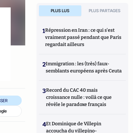
PLUS LUS
PLUS PARTAGES
1
Répression en Iran : ce qui s'est
vraiment passé pendant que Paris
regardait ailleurs
2
Immigration : les (très) faux-
semblants européens après Ceuta
3
Record du CAC 40 mais
croissance nulle : voilà ce que
SER
révèle le paradoxe français
ogle
4
Et Dominique de Villepin
accoucha du villepino-