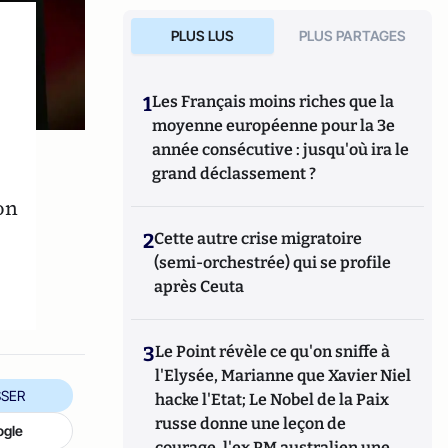
PLUS LUS
PLUS PARTAGES
1
Les Français moins riches que la
moyenne européenne pour la 3e
année consécutive : jusqu'où ira le
grand déclassement ?
on
2
Cette autre crise migratoire
(semi-orchestrée) qui se profile
après Ceuta
3
Le Point révèle ce qu'on sniffe à
l'Elysée, Marianne que Xavier Niel
SER
hacke l'Etat; Le Nobel de la Paix
russe donne une leçon de
ogle
courage, l'ex PM australien une