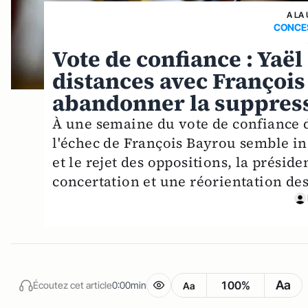
A LA
CONCES
Vote de confiance : Yaë
distances avec François
abandonner la suppress
À une semaine du vote de confiance d
l'échec de François Bayrou semble in
et le rejet des oppositions, la présid
concertation et une réorientation des
Aa
100%
Écoutez cet article
0:00min
Aa