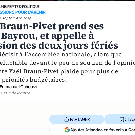
 UNE
›
PÉPITES
›
POLITIQUE
SIONS POUR L'AVENIR
1 septembre 2025
l Braun-Pivet prend ses
 Bayrou, et appelle à
ion des deux jours fériés
écisif à l’Assemblée nationale, alors que
éluctable devant le peu de soutien de l'opini
ente Yaël Braun-Pivet plaide pour plus de
 priorités budgétaires.
Emmanuel Cahour
2 min de lecture
PARTAGER
CLAS
Ajouter Atlantico en favori sur Go