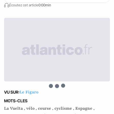
Écoutez cet article
0:00min
Le Figaro
VU SUR:
MOTS-CLES
La Vuelta ,
vélo ,
course ,
cyclisme ,
Espagne ,