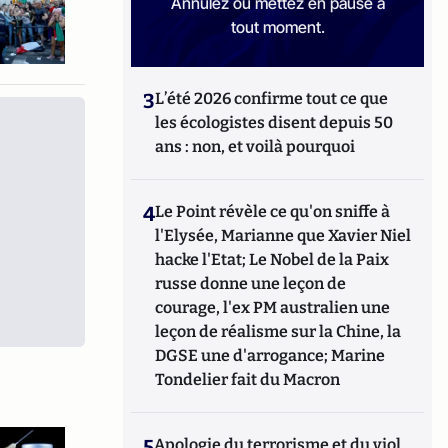
Annulez ou mettez en pause à
tout moment.
3
L’été 2026 confirme tout ce que
les écologistes disent depuis 50
ans : non, et voilà pourquoi
4
Le Point révèle ce qu'on sniffe à
l'Elysée, Marianne que Xavier Niel
hacke l'Etat; Le Nobel de la Paix
russe donne une leçon de
courage, l'ex PM australien une
leçon de réalisme sur la Chine, la
DGSE une d'arrogance; Marine
Tondelier fait du Macron
5
Apologie du terrorisme et du viol,