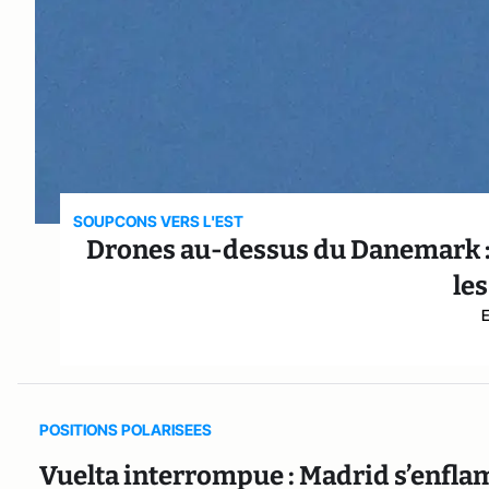
SOUPCONS VERS L'EST
Drones au-dessus du Danemark : la
le
POSITIONS POLARISEES
Vuelta interrompue : Madrid s’enfla