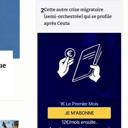
2
Cette autre crise migratoire
(semi-orchestrée) qui se profile
après Ceuta
ue
1€ Le Premier Mois
JE M'ABONNE
12€/mois ensuite.