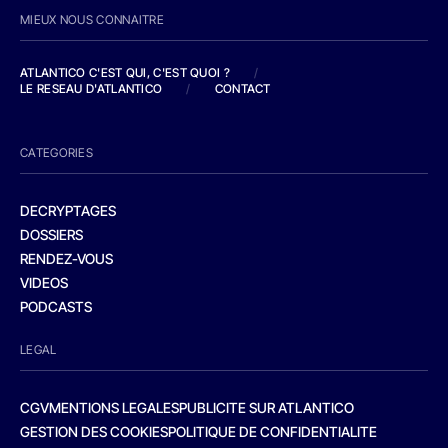
MIEUX NOUS CONNAITRE
ATLANTICO C'EST QUI, C'EST QUOI ?
/
LE RESEAU D'ATLANTICO
/
CONTACT
CATEGORIES
DECRYPTAGES
DOSSIERS
RENDEZ-VOUS
VIDEOS
PODCASTS
LEGAL
CGV
MENTIONS LEGALES
PUBLICITE SUR ATLANTICO
GESTION DES COOKIES
POLITIQUE DE CONFIDENTIALITE