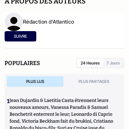
A PROPOS DES AUTEURS
Rédaction d'Atlantico
SUIVRE
POPULAIRES
24 Heures
7 Jours
PLUS LUS
PLUS PARTAGES
1
Jean Dujardin & Laetitia Casta étrennent leurs
nouveaux amours, Vanessa Paradis & Samuel
Benchetrit enterrent le leur; Leonardo di Caprio
fond, Victoria Beckham fait du brukini, Cristiano
Ronaldo du bisco-fils; Suri ex Cruise joue du