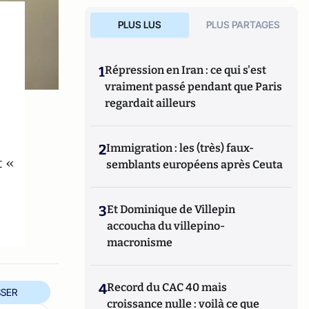
PLUS LUS
PLUS PARTAGES
1
Répression en Iran : ce qui s'est
vraiment passé pendant que Paris
regardait ailleurs
2
Immigration : les (très) faux-
t «
semblants européens après Ceuta
3
Et Dominique de Villepin
accoucha du villepino-
macronisme
4
Record du CAC 40 mais
SER
croissance nulle : voilà ce que