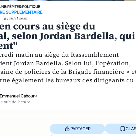
 UNE
›
PÉPITES
›
POLITIQUE
IRE SUPPLEMENTAIRE
9 juillet 2025
 en cours au siège du
, selon Jordan Bardella, qui
ent"
rcredi matin au siège du Rassemblement
dent Jordan Bardella. Selon lui, l’opération,
ine de policiers de la Brigade financière » e
erne également les bureaux des dirigeants du
Emmanuel Cahour
2 min de lecture
PARTAGER
CLAS