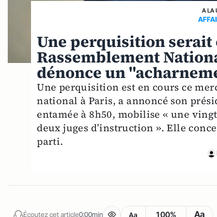
A LA
AFFA
Une perquisition serait
Rassemblement National
dénonce un "acharnem
Une perquisition est en cours ce me
national à Paris, a annoncé son prési
entamée à 8h50, mobilise « une vingta
deux juges d’instruction ». Elle conc
parti.
Aa
100%
Écoutez cet article
0:00min
Aa