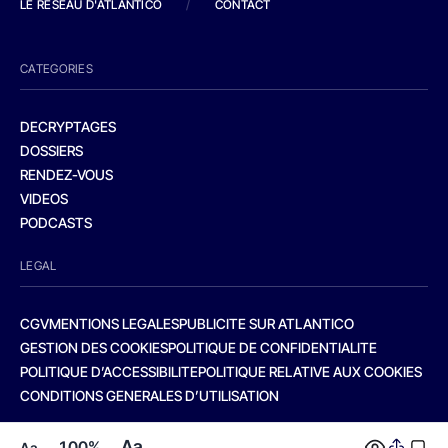
LE RESEAU D'ATLANTICO
/
CONTACT
CATEGORIES
DECRYPTAGES
DOSSIERS
RENDEZ-VOUS
VIDEOS
PODCASTS
LEGAL
CGV
MENTIONS LEGALES
PUBLICITE SUR ATLANTICO
GESTION DES COOKIES
POLITIQUE DE CONFIDENTIALITE
POLITIQUE D’ACCESSIBILITE
POLITIQUE RELATIVE AUX COOKIES
CONDITIONS GENERALES D’UTILISATION
Aa
100%
Aa