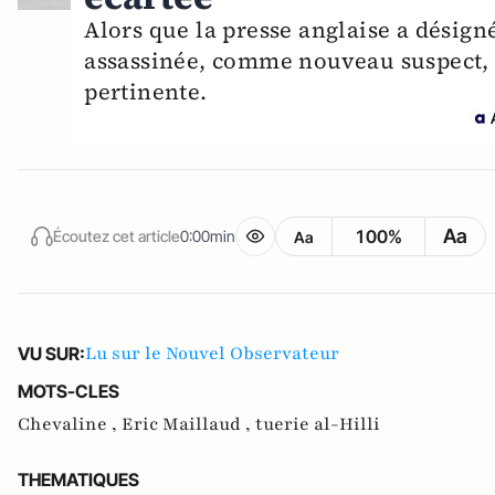
Alors que la presse anglaise a désign
assassinée, comme nouveau suspect, l
pertinente.
Aa
100%
Écoutez cet article
0:00min
Aa
Lu sur le Nouvel Observateur
VU SUR:
MOTS-CLES
Chevaline ,
Eric Maillaud ,
tuerie al-Hilli
THEMATIQUES