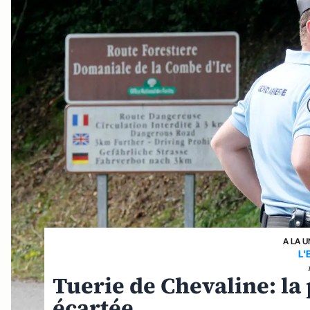
A LA U
L
Tuerie de Chevaline: la
écartée