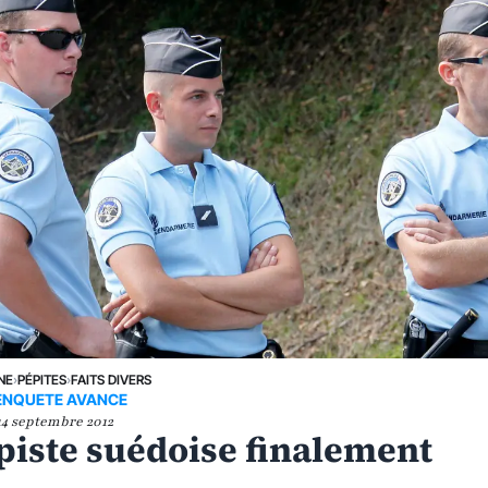
NE
›
PÉPITES
›
FAITS DIVERS
'ENQUETE AVANCE
14 septembre 2012
 piste suédoise finalement