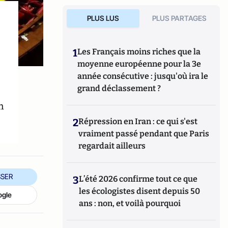
PLUS LUS
PLUS PARTAGES
1
Les Français moins riches que la
moyenne européenne pour la 3e
année consécutive : jusqu'où ira le
grand déclassement ?
n
2
Répression en Iran : ce qui s'est
vraiment passé pendant que Paris
regardait ailleurs
SER
3
L’été 2026 confirme tout ce que
les écologistes disent depuis 50
ogle
ans : non, et voilà pourquoi