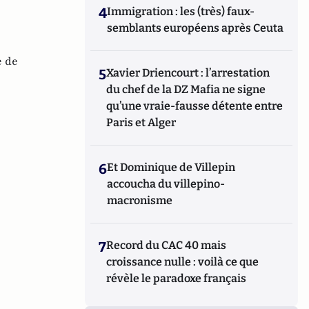
4
Immigration : les (très) faux-
semblants européens après Ceuta
e de
5
Xavier Driencourt : l’arrestation
du chef de la DZ Mafia ne signe
qu’une vraie-fausse détente entre
Paris et Alger
6
Et Dominique de Villepin
accoucha du villepino-
macronisme
7
Record du CAC 40 mais
croissance nulle : voilà ce que
révèle le paradoxe français