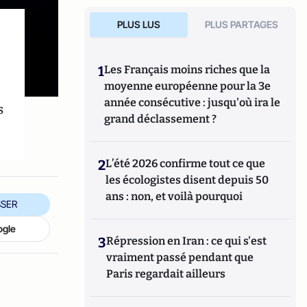
PLUS LUS
PLUS PARTAGES
1
Les Français moins riches que la
moyenne européenne pour la 3e
année consécutive : jusqu'où ira le
s
grand déclassement ?
2
L’été 2026 confirme tout ce que
les écologistes disent depuis 50
ans : non, et voilà pourquoi
SER
ogle
3
Répression en Iran : ce qui s'est
vraiment passé pendant que
Paris regardait ailleurs