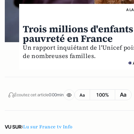
A LA
Trois millions d'enfants
pauvreté en France
Un rapport inquiétant de l'Unicef po
de nombreuses familles.
Aa
100%
Écoutez cet article
0:00min
Aa
Lu sur France tv Info
VU SUR: