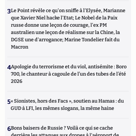
3
Le Point révèle ce qu'on sniffe à l'Elysée, Marianne
que Xavier Niel hacke l'Etat; Le Nobel de la Paix
russe donne une leçon de courage, l'ex PM
australien une leçon de réalisme sur la Chine, la
DGSE une d'arrogance; Marine Tondelier fait du
Macron
4
Apologie du terrorisme et du viol, antisémite : Boro
700, le chanteur à cagoule de l’un des tubes de l’été
2026
5
« Sionistes, hors des Facs », soutien au Hamas : du
GUD à LFI, les mêmes slogans, la même haine
6
Bons baisers de Russie ? Voilà ce qui se cache
derrière les attaques aux drones à l'aéroport de