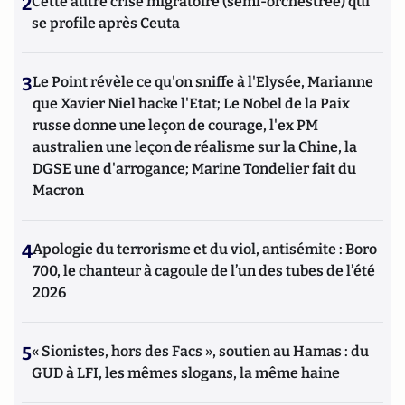
2
Cette autre crise migratoire (semi-orchestrée) qui
se profile après Ceuta
3
Le Point révèle ce qu'on sniffe à l'Elysée, Marianne
que Xavier Niel hacke l'Etat; Le Nobel de la Paix
russe donne une leçon de courage, l'ex PM
australien une leçon de réalisme sur la Chine, la
DGSE une d'arrogance; Marine Tondelier fait du
Macron
4
Apologie du terrorisme et du viol, antisémite : Boro
700, le chanteur à cagoule de l’un des tubes de l’été
2026
5
« Sionistes, hors des Facs », soutien au Hamas : du
GUD à LFI, les mêmes slogans, la même haine