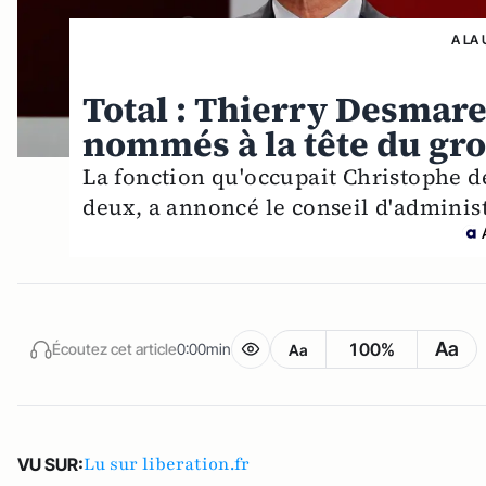
A LA 
Total : Thierry Desmare
nommés à la tête du gr
La fonction qu'occupait Christophe 
deux, a annoncé le conseil d'administ
Aa
100%
Écoutez cet article
0:00min
Aa
Lu sur liberation.fr
VU SUR: