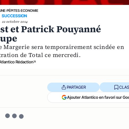
UNE
›
PÉPITES
›
ECONOMIE
SUCCESSION
22 octobre 2014
st et Patrick Pouyanné
oupe
de Margerie sera temporairement scindée en
ration de Total ce mercredi.
Atlantico Rédaction
PARTAGER
CLAS
Ajouter Atlantico en favori sur Go