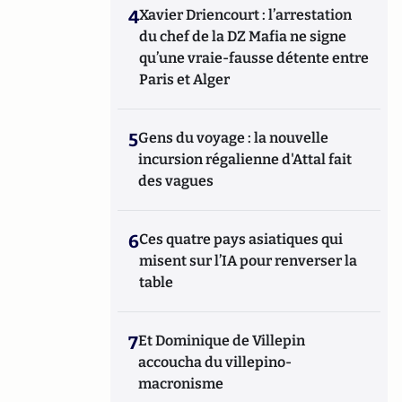
4
Xavier Driencourt : l’arrestation
du chef de la DZ Mafia ne signe
qu’une vraie-fausse détente entre
Paris et Alger
5
Gens du voyage : la nouvelle
incursion régalienne d'Attal fait
des vagues
6
Ces quatre pays asiatiques qui
misent sur l’IA pour renverser la
table
7
Et Dominique de Villepin
accoucha du villepino-
macronisme