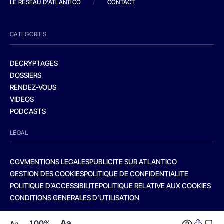
LE RESEAU D'ATLANTICO
/
CONTACT
CATEGORIES
DECRYPTAGES
DOSSIERS
RENDEZ-VOUS
VIDEOS
PODCASTS
LEGAL
CGV
MENTIONS LEGALES
PUBLICITE SUR ATLANTICO
GESTION DES COOKIES
POLITIQUE DE CONFIDENTIALITE
POLITIQUE D’ACCESSIBILITE
POLITIQUE RELATIVE AUX COOKIES
CONDITIONS GENERALES D’UTILISATION
Aa
100%
Aa