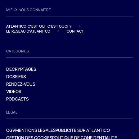
MIEUX NOUS CONNAITRE
ATLANTICO C'EST QUI, C'EST QUOI ?
/
LE RESEAU D'ATLANTICO
/
CONTACT
CATEGORIES
DECRYPTAGES
DOSSIERS
RENDEZ-VOUS
VIDEOS
PODCASTS
LEGAL
CGV
MENTIONS LEGALES
PUBLICITE SUR ATLANTICO
GESTION DES COOKIES
POLITIQUE DE CONFIDENTIALITE