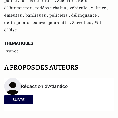
police ,
forces de l'ordre ,
Sécurité ,
Refus
d'obtempérer ,
rodéos urbains ,
véhicule ,
voiture ,
émeutes ,
banlieues ,
policiers ,
délinquance ,
délinquants ,
course-poursuite ,
Sarcelles ,
Val-
d'Oise
THEMATIQUES
France
A PROPOS DES AUTEURS
Rédaction d'Atlantico
SUIVRE