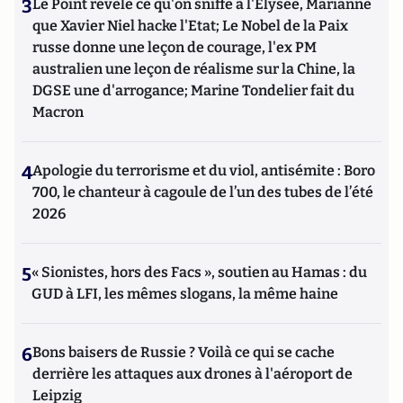
3
Le Point révèle ce qu'on sniffe à l'Elysée, Marianne
que Xavier Niel hacke l'Etat; Le Nobel de la Paix
russe donne une leçon de courage, l'ex PM
australien une leçon de réalisme sur la Chine, la
DGSE une d'arrogance; Marine Tondelier fait du
Macron
4
Apologie du terrorisme et du viol, antisémite : Boro
700, le chanteur à cagoule de l’un des tubes de l’été
2026
5
« Sionistes, hors des Facs », soutien au Hamas : du
GUD à LFI, les mêmes slogans, la même haine
6
Bons baisers de Russie ? Voilà ce qui se cache
derrière les attaques aux drones à l'aéroport de
Leipzig